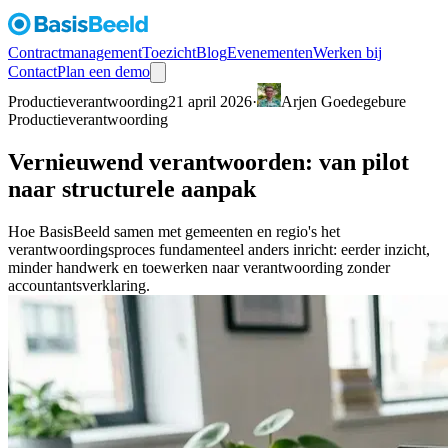
Contractmanagement
Toezicht
Blog
Evenementen
Werken bij
Contact
Plan een demo
Productieverantwoording
21 april 2026
·
Arjen Goedegebure
Productieverantwoording
Vernieuwend verantwoorden: van pilot
naar structurele aanpak
Hoe BasisBeeld samen met gemeenten en regio's het
verantwoordingsproces fundamenteel anders inricht: eerder inzicht,
minder handwerk en toewerken naar verantwoording zonder
accountantsverklaring.